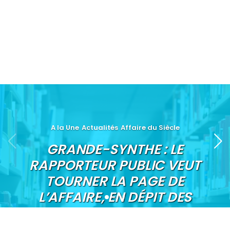
A la Une
Actualités
Affaire du Siècle
GRANDE-SYNTHE : LE
RAPPORTEUR PUBLIC VEUT
TOURNER LA PAGE DE
L’AFFAIRE, EN DÉPIT DES
CHIFFRES ALARMANTS SUR
LE CLIMAT PUBLIÉS CE JOUR