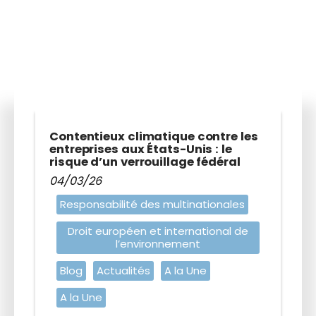
Ce vendredi 10 octobre s’est tenue une
audience au Conseil d’État dans le dossier qui
oppose la commune de Grande-Synthe…
Lire l'article
Contentieux climatique contre les
entreprises aux États-Unis : le
risque d’un verrouillage fédéral
04/03/26
Responsabilité des multinationales
Droit européen et international de
l’environnement
Blog
Actualités
A la Une
A la Une