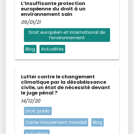
L’Insuffisante protection
européenne du droit à un
environnement sain
05/01/21
Droit européen et international de
l’environnement
Blog
Actualités
Lutter contre le changement
climatique par la désobéissance
civile, un état de nécessité devant
le juge pénal ?
14/12/20
Droit public
Carte mouvement mondial
Blog
Actualités