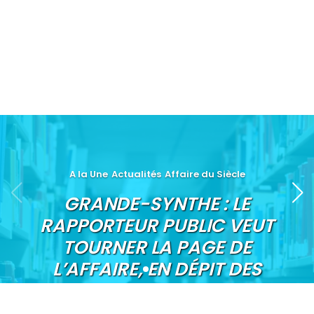
A la Une
Actualités
Affaire du Siècle
GRANDE-SYNTHE : LE
RAPPORTEUR PUBLIC VEUT
TOURNER LA PAGE DE
L’AFFAIRE, EN DÉPIT DES
CHIFFRES ALARMANTS SUR
LE CLIMAT PUBLIÉS CE JOUR