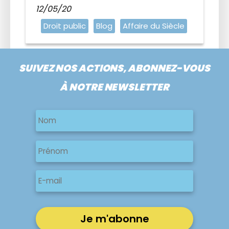
12/05/20
Droit public
Blog
Affaire du Siècle
SUIVEZ NOS ACTIONS, ABONNEZ-VOUS
À NOTRE NEWSLETTER
Nom
Nom
Nom
Prénom
E-
mail