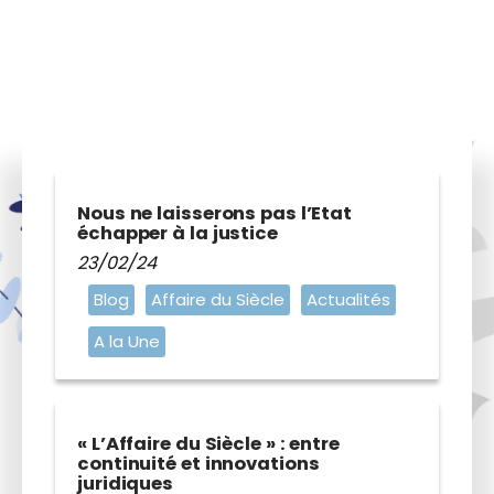
Ce vendredi 10 octobre s’est tenue une
audience au Conseil d’État dans le dossier qui
oppose la commune de Grande-Synthe…
Lire l'article
Nous ne laisserons pas l’Etat
échapper à la justice
23/02/24
Blog
Affaire du Siècle
Actualités
A la Une
« L’Affaire du Siècle » : entre
continuité et innovations
juridiques