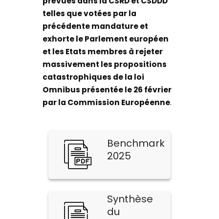
prévues dans la CSRD et CSDDD
telles que votées par la
précédente mandature et
exhorte le Parlement européen
et les Etats membres à rejeter
massivement les propositions
catastrophiques de la loi
Omnibus présentée le 26 février
par la Commission Européenne
.
Benchmark
2025
Synthèse
du