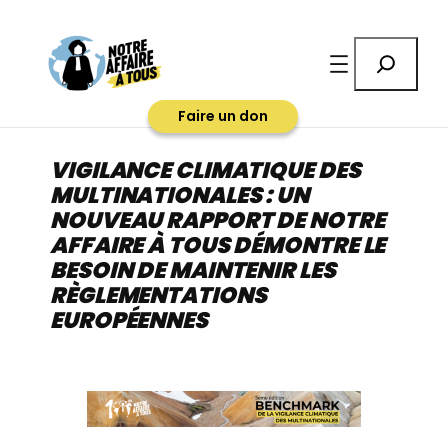
Aller
au
Rechercher
contenu
Faire un don
VIGILANCE CLIMATIQUE DES
MULTINATIONALES : UN
NOUVEAU RAPPORT DE NOTRE
AFFAIRE À TOUS DÉMONTRE LE
BESOIN DE MAINTENIR LES
RÈGLEMENTATIONS
EUROPÉENNES