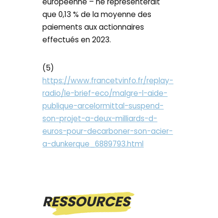
européenne – ne représenterait
que 0,13 % de la moyenne des
paiements aux actionnaires
effectués en 2023.
(5)
https://www.francetvinfo.fr/replay-
radio/le-brief-eco/malgre-l-aide-
publique-arcelormittal-suspend-
son-projet-a-deux-milliards-d-
euros-pour-decarboner-son-acier-
a-dunkerque_6889793.html
RESSOURCES