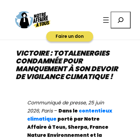
Aller
au
Rechercher
contenu
Faire un don
VICTOIRE : TOTALENERGIES
CONDAMNÉE POUR
MANQUEMENT À SON DEVOIR
DE VIGILANCE CLIMATIQUE !
Communiqué de presse, 25 juin
2026, Paris
–
Dans le
contentieux
climatique
porté par Notre
Affaire à Tous, Sherpa, France
Nature Environnement et la