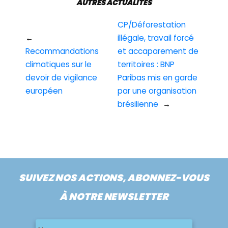
AUTRES ACTUALITÉS
CP/Déforestation
←
illégale, travail forcé
Recommandations
et accaparement de
climatiques sur le
territoires : BNP
devoir de vigilance
Paribas mis en garde
européen
par une organisation
brésilienne
→
SUIVEZ NOS ACTIONS, ABONNEZ-VOUS
À NOTRE NEWSLETTER
Nom