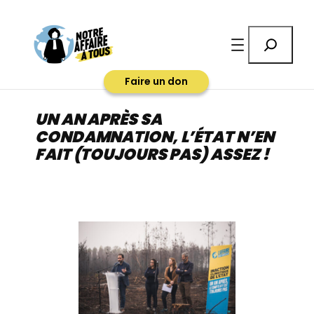
Aller
au
Rechercher
contenu
Faire un don
UN AN APRÈS SA
CONDAMNATION, L’ÉTAT N’EN
FAIT (TOUJOURS PAS) ASSEZ !