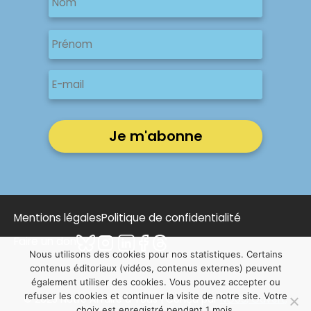
Nom
Nom
Prénom
E-
mail
Mentions légales
Politique de confidentialité
Faire un don
Nous utilisons des cookies pour nos statistiques. Certains
contenus éditoriaux (vidéos, contenus externes) peuvent
également utiliser des cookies. Vous pouvez accepter ou
refuser les cookies et continuer la visite de notre site. Votre
© 2025 Notre Affaire à Tous | Conçu par
NOUS, Ouvert,
choix est enregistré pendant 1 mois.