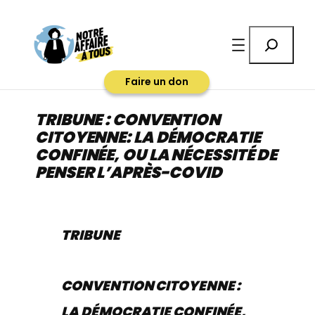
Aller
au
Rechercher
contenu
Faire un don
TRIBUNE : CONVENTION
CITOYENNE: LA DÉMOCRATIE
CONFINÉE, OU LA NÉCESSITÉ DE
PENSER L’APRÈS-COVID
TRIBUNE
CONVENTION CITOYENNE :
LA DÉMOCRATIE CONFINÉE,