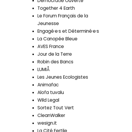
Démocratie Ouverte
Together 4 Earth
Le Forum Français de la
Jeunesse
Engagé·e·s et Déterminé·e·s
La Canopée Bleue
AVES France
Jour de la Terre
Robin des Bancs
LUMIÅ
Les Jeunes Ecologistes
Animafac
Alofa tuvalu
Wild Legal
Sortez Tout Vert
CleanWalker
wesign.it
La Cité Fertile