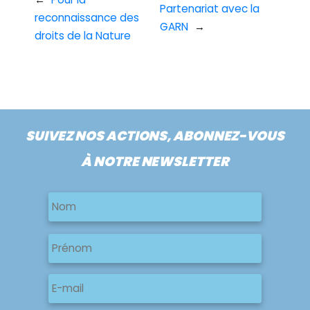
Partenariat avec la
reconnaissance des
GARN
→
droits de la Nature
SUIVEZ NOS ACTIONS, ABONNEZ-VOUS
À NOTRE NEWSLETTER
Nom
Nom
Nom
Prénom
E-
mail