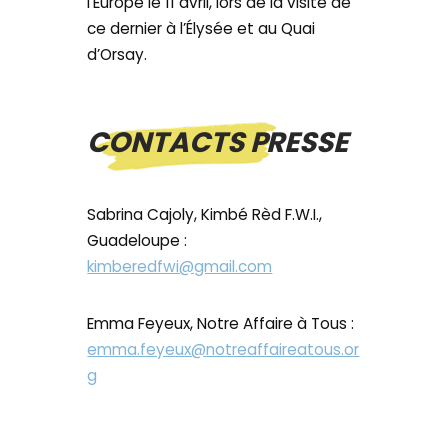
l’Europe le 11 avril, lors de la visite de
ce dernier à l’Élysée et au Quai
d’Orsay.
CONTACTS PRESSE
Sabrina Cajoly, Kimbé Rèd F.W.I.,
Guadeloupe :
kimberedfwi@gmail.com
Emma Feyeux, Notre Affaire à Tous :
emma.feyeux@notreaffaireatous.or
g