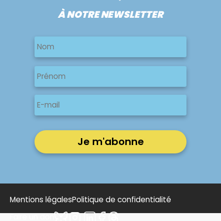
À NOTRE NEWSLETTER
Nom
Nom
Nom
Prénom
E-
mail
Mentions légales
Politique de confidentialité
Faire un don