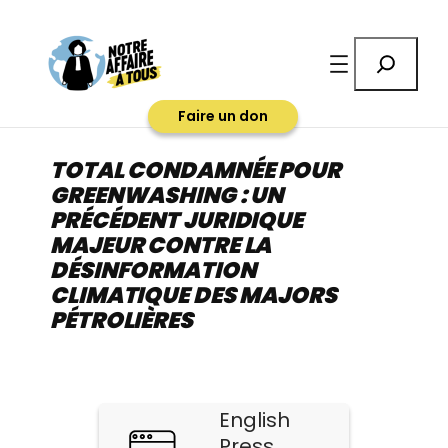
Aller
au
Rechercher
contenu
Faire un don
TOTAL CONDAMNÉE POUR
GREENWASHING : UN
PRÉCÉDENT JURIDIQUE
MAJEUR CONTRE LA
DÉSINFORMATION
CLIMATIQUE DES MAJORS
PÉTROLIÈRES
English
Press