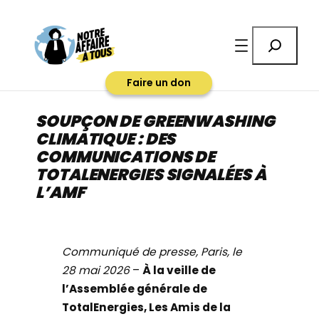
Aller
au
Rechercher
contenu
Faire un don
SOUPÇON DE GREENWASHING
CLIMATIQUE : DES
COMMUNICATIONS DE
TOTALENERGIES SIGNALÉES À
L’AMF
Communiqué de presse, Paris, le
28 mai 2026
–
À la veille de
l’Assemblée générale de
TotalEnergies, Les Amis de la