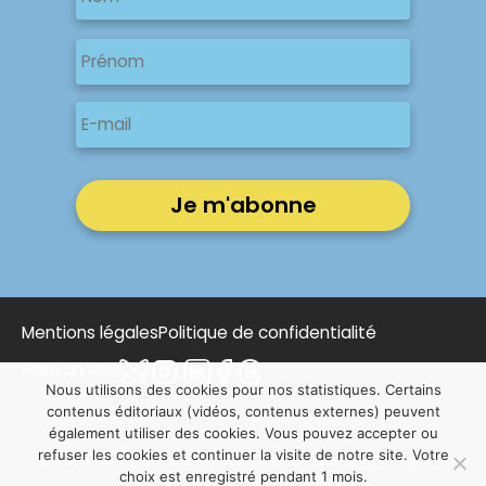
Nom
Nom
Prénom
E-
mail
Mentions légales
Politique de confidentialité
Faire un don
Nous utilisons des cookies pour nos statistiques. Certains
contenus éditoriaux (vidéos, contenus externes) peuvent
également utiliser des cookies. Vous pouvez accepter ou
refuser les cookies et continuer la visite de notre site. Votre
© 2025 Notre Affaire à Tous | Conçu par
NOUS, Ouvert,
choix est enregistré pendant 1 mois.
Utile & Simple
avec
WordPress