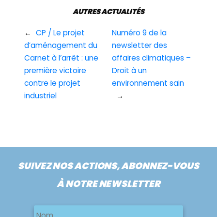
AUTRES ACTUALITÉS
←
CP / Le projet
Numéro 9 de la
d’aménagement du
newsletter des
Carnet à l’arrêt : une
affaires climatiques –
première victoire
Droit à un
contre le projet
environnement sain
industriel
→
SUIVEZ NOS ACTIONS, ABONNEZ-VOUS
À NOTRE NEWSLETTER
Nom