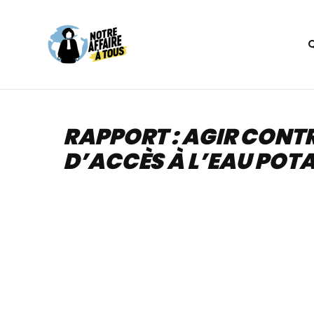
Aller
au
contenu
RAPPORT : AGIR CONT
D’ACCÈS À L’EAU POT