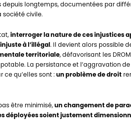
es depuis longtemps, documentées par diffé
a société civile.
tat,
interroger la nature de ces injustices
njuste à l’illégal
. Il devient alors possible 
entale territoriale
, défavorisant les DROM
 potable. La persistance et l’aggravation 
 ce qu’elles sont :
un problème de droit
re
 pas être minimisé,
un changement de parad
ues déployées soient justement dimensionné