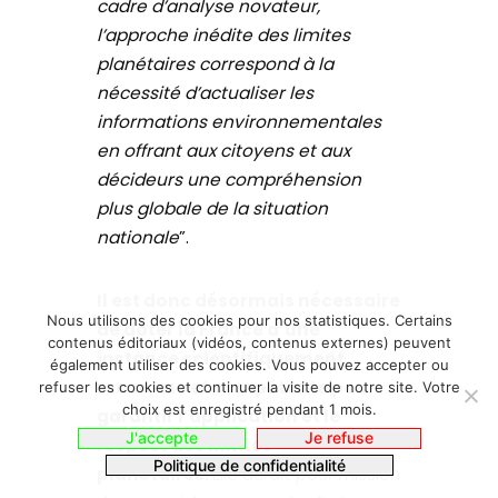
cadre d’analyse novateur,
l’approche inédite des limites
planétaires correspond à la
nécessité d’actualiser les
informations environnementales
en offrant aux citoyens et aux
décideurs une compréhension
plus globale de la situation
nationale
”.
Il est donc désormais nécessaire
Nous utilisons des cookies pour nos statistiques. Certains
de doter la France d’une
contenus éditoriaux (vidéos, contenus externes) peuvent
instance scientifiquement
également utiliser des cookies. Vous pouvez accepter ou
reconnue et compétente pour
refuser les cookies et continuer la visite de notre site. Votre
choix est enregistré pendant 1 mois.
garantir l’application et le
J'accepte
Je refuse
respect des limites
Politique de confidentialité
planétaires.
Elle aurait pour mission