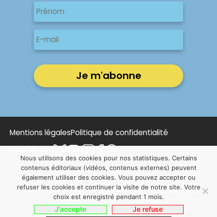
Nom
Prénom
E-
mail
Mentions légales
Politique de confidentialité
Faire un don
Nous utilisons des cookies pour nos statistiques. Certains
contenus éditoriaux (vidéos, contenus externes) peuvent
également utiliser des cookies. Vous pouvez accepter ou
refuser les cookies et continuer la visite de notre site. Votre
© 2025 Notre Affaire à Tous | Conçu par
NOUS, Ouvert,
choix est enregistré pendant 1 mois.
Utile & Simple
avec
WordPress
J'accepte
Je refuse