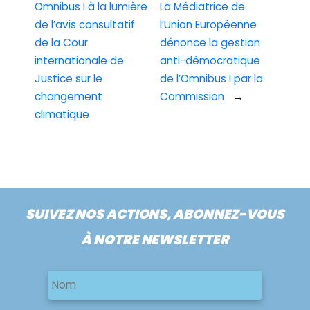
Omnibus I à la lumière
La Médiatrice de
de l’avis consultatif
l’Union Européenne
de la Cour
dénonce la gestion
internationale de
anti-démocratique
Justice sur le
de l’Omnibus I par la
changement
Commission
→
climatique
SUIVEZ NOS ACTIONS, ABONNEZ-VOUS
À NOTRE NEWSLETTER
Nom
Nom