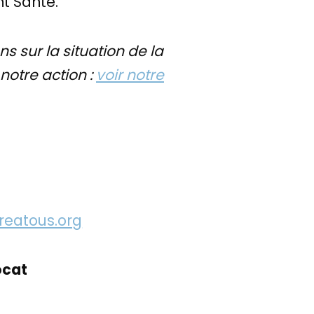
t Santé.
s sur la situation de la
 notre action :
voir notre
eatous.org
ocat