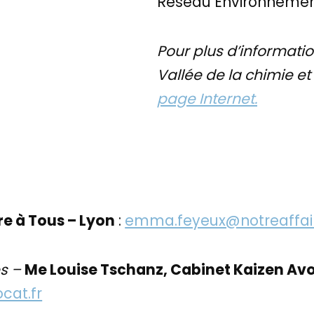
Réseau Environnemen
Pour plus d’information
Vallée de la chimie et
page Internet.
e à Tous – Lyon
:
emma.feyeux@notreaffair
es –
Me Louise Tschanz, Cabinet Kaizen Av
cat.fr