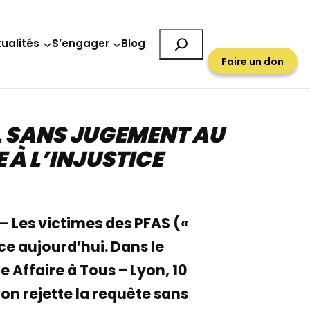
Rechercher
ualités
S’engager
Blog
Faire un don
EL SANS JUGEMENT AU
 À L’INJUSTICE
 –
Les victimes des PFAS («
ice aujourd’hui. Dans le
 Affaire à Tous – Lyon, 10
yon rejette la requête sans