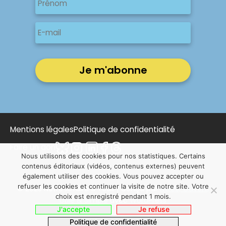
Prénom
E-
mail
Mentions légales
Politique de confidentialité
Faire un don
Nous utilisons des cookies pour nos statistiques. Certains
contenus éditoriaux (vidéos, contenus externes) peuvent
également utiliser des cookies. Vous pouvez accepter ou
refuser les cookies et continuer la visite de notre site. Votre
© 2025 Notre Affaire à Tous | Conçu par
NOUS, Ouvert,
choix est enregistré pendant 1 mois.
Utile & Simple
avec
WordPress
J'accepte
Je refuse
Politique de confidentialité