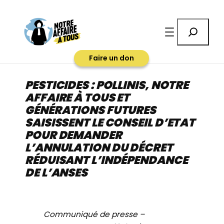
Aller
au
Rechercher
contenu
Faire un don
PESTICIDES : POLLINIS, NOTRE
AFFAIRE À TOUS ET
GÉNÉRATIONS FUTURES
SAISISSENT LE CONSEIL D’ETAT
POUR DEMANDER
L’ANNULATION DU DÉCRET
RÉDUISANT L’INDÉPENDANCE
DE L’ANSES
Communiqué de presse –