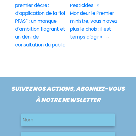
premier décret
Pesticides : «
d’application de la “loi
Monsieur le Premier
PFAS” : un manque
ministre, vous n’avez
d’ambition flagrant et
plus le choix : il est
un déni de
temps d’agir »
→
consultation du public
SUIVEZ NOS ACTIONS, ABONNEZ-VOUS
À NOTRE NEWSLETTER
Nom
Nom
Nom