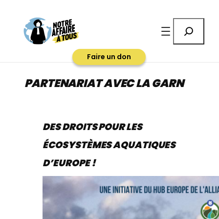
Aller
au
Rechercher
contenu
Faire un don
PARTENARIAT AVEC LA GARN
DES DROITS POUR LES
ÉCOSYSTÈMES AQUATIQUES
D’EUROPE !