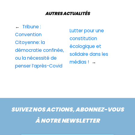
AUTRES ACTUALITÉS
←
Tribune :
Lutter pour une
Convention
constitution
Citoyenne: la
écologique et
démocratie confinée,
solidaire dans les
ou la nécessité de
médias !
→
penser l’après-Covid
SUIVEZ NOS ACTIONS, ABONNEZ-VOUS
À NOTRE NEWSLETTER
Nom