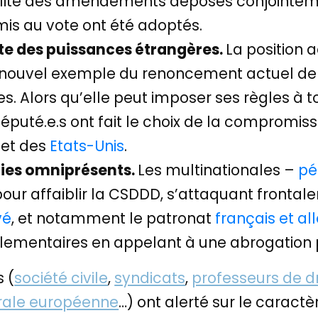
ralité des amendements déposés conjointeme
mis au vote ont été adoptés.
te des puissances étrangères.
La position 
 nouvel exemple du renoncement actuel de
es. Alors qu’elle peut imposer ses règles à t
député.e.s ont fait le choix de la compromiss
et des
Etats-Unis
.
ies omniprésents.
Les multinationales –
pé
our affaiblir la CSDDD, s’attaquant frontal
vé
, et notamment le patronat
français et 
arlementaires en appelant à une abrogation 
 (
société civile
,
syndicats
,
professeurs de dr
rale européenne
…) ont alerté sur le caract