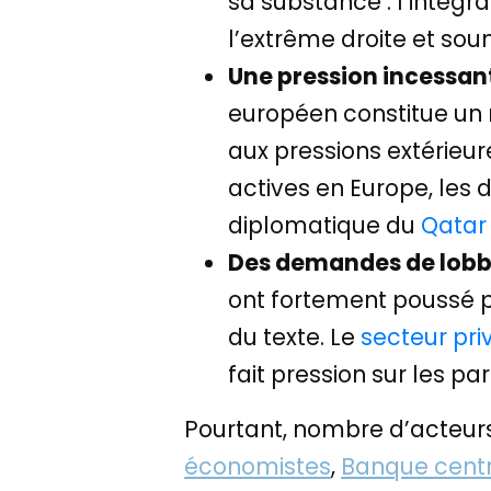
sa substance : l’intég
l’extrême droite et sou
Une pression incessan
européen constitue un
aux pressions extérieur
actives en Europe, les 
diplomatique du
Qatar
Des demandes de
lobb
ont fortement poussé p
du texte. Le
secteur pri
fait pression sur les p
Pourtant, nombre d’acteurs
économistes
,
Banque cent