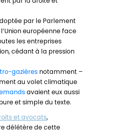
nt par la droite et
adoptée par le Parlement
 l’Union européenne face
outes les entreprises
ion, cédant à la pression
tro-gazières
notamment –
ement au volet climatique
allemands
avaient eux aussi
pure et simple du texte.
oits et avocats
,
ère délétère de cette