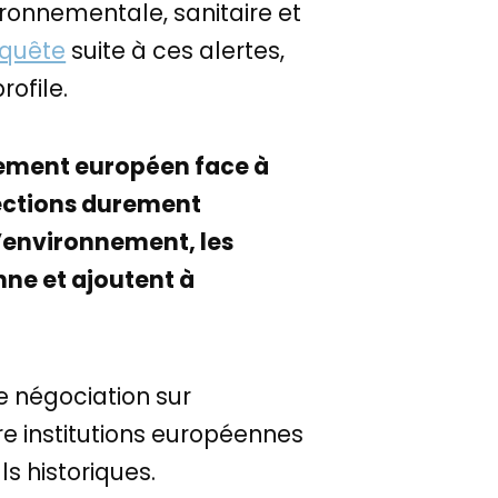
ronnementale, sanitaire et
nquête
suite à ces alertes,
rofile.
lement européen face à
tections durement
 l’environnement, les
nne et ajoutent à
e négociation sur
re institutions européennes
ls historiques.