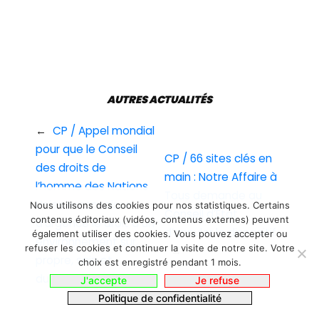
AUTRES ACTUALITÉS
←
CP / Appel mondial
pour que le Conseil
CP / 66 sites clés en
des droits de
main : Notre Affaire à
l’homme des Nations
Tous demande au
Unies reconnaisse
Nous utilisons des cookies pour nos statistiques. Certains
Conseil d’Etat
contenus éditoriaux (vidéos, contenus externes) peuvent
d’urgence le droit à un
d’annuler le dispositif
également utiliser des cookies. Vous pouvez accepter ou
environnement sûr,
refuser les cookies et continuer la visite de notre site. Votre
→
propre, sain et
choix est enregistré pendant 1 mois.
durable
J'accepte
Je refuse
Politique de confidentialité