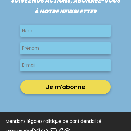
SUIVEZ NOS ACTIONS, ABONNEZ-VOUS
À NOTRE NEWSLETTER
Nom
Nom
Nom
Prénom
E-
mail
Mentions légales
Politique de confidentialité