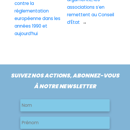
contre la
associations s’en
réglementation
remettent au Conseil
européenne dans les
d’État
→
années 1990 et
aujourd’hui
SUIVEZ NOS ACTIONS, ABONNEZ-VOUS
À NOTRE NEWSLETTER
Nom
Nom
Nom