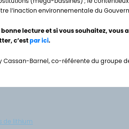
titutions (méga-bassines) ; le contentieux re
ntre l’inaction environnementale du Gouve
onne lecture et si vous souhaitez, vous aus
ter, c’est
par ici
.
 Cassan-Barnel, co-référente du groupe de t
s de lithium