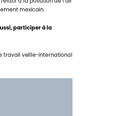
latif à la pollution de l’air
rnement mexicain.
si, participer à la
ravail veille-international