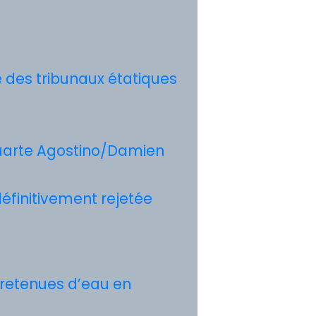
 des tribunaux étatiques
Duarte Agostino/Damien
définitivement rejetée
 retenues d’eau en