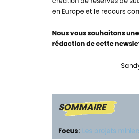
création de réserves de subs
en Europe et le recours co
Nous vous souhaitons une b
rédaction de cette newslet
Sandy
SOMMAIRE
Focus
:
Les projets minier