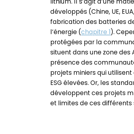
lithium. Il s’agit d’une mat
développés (Chine, UE, EU
fabrication des batteries 
l’énergie (
chapitre 1
). Cepe
protégées par la communau
situent dans une zone des 
présence des communauté
projets miniers qui utilis
ESG élevées. Or, les standa
développent ces projets min
et limites de ces différent