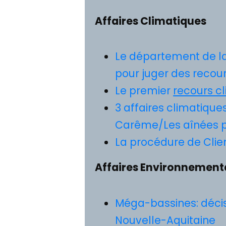
Affaires Climatiques
Le département de la
pour juger des recou
Le premier
recours c
3 affaires climatiqu
Carême/Les aînées p
La procédure de Clien
Affaires Environnement
Méga-bassines: décis
Nouvelle-Aquitaine