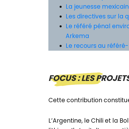
La jeunesse mexicai
Les directives sur la 
Le référé pénal envir
Arkema
Le recours au référé-
FOCUS : LES PROJET
Cette contribution constitu
L’Argentine, le Chili et la 