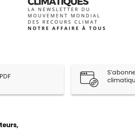
S’abonner
 PDF
climatiq
teurs,