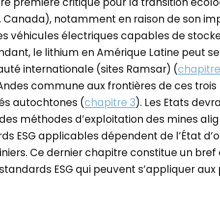
ière première critique pour la transition éco
A, Canada), notamment en raison de son im
des véhicules électriques capables de stoc
ndant, le lithium en Amérique Latine peut se
té internationale (sites Ramsar) (
chapitre
Andes commune aux frontières de ces trois
s autochtones (
chapitre 3
). Les Etats dev
ent des méthodes d’exploitation des mines a
rds ESG applicables dépendent de l’État d’or
iers. Ce dernier chapitre constitue un bref
s standards ESG qui peuvent s’appliquer aux p