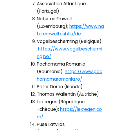
Association Atlantique
(Portugal)
Natur an Emwelt
(Luxembourg);
https://www.na
turemweltasbl.lu/de
Vogelbescherming (Belgique)
̧
https://www.vogelbeschermi
ng.be/
Pachamama Romania
(Roumanie);
https://www.pac
hamamaromania.ro/
Peter Doran (Irlande)
Thomas Wallentin (Autriche)
Lex regen (République
Tchèque):
https://lexregen.co
m/
Puse Latvijas