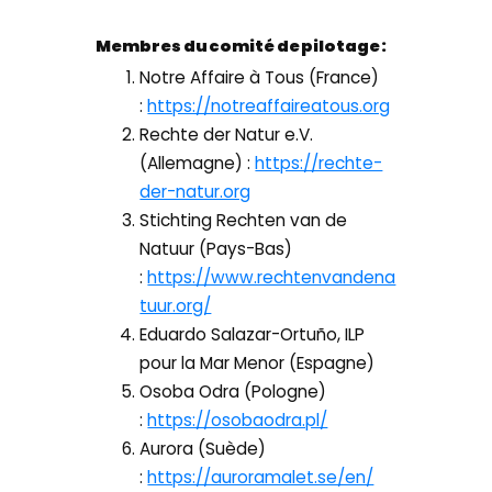
Membres du comité de pilotage :
Notre Affaire à Tous (France)
:
https://notreaffaireatous.org
Rechte der Natur e.V.
(Allemagne) :
https://rechte-
der-natur.org
Stichting Rechten van de
Natuur (Pays-Bas)
:
https://www.rechtenvandena
tuur.org/
Eduardo Salazar-Ortuño, ILP
pour la Mar Menor (Espagne)
Osoba Odra (Pologne)
:
https://osobaodra.pl/
Aurora (Suède)
:
https://auroramalet.se/en/