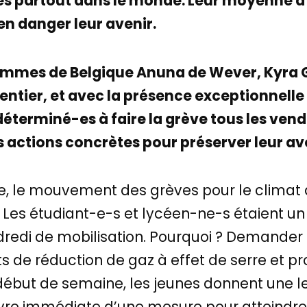
res partout dans le monde. Leur moyenne d’â
en danger leur avenir.
mmes de Belgique Anuna de Wever, Kyra Ga
ntier, et avec la présence exceptionnelle
 déterminé-es à faire la grève tous les ven
 actions concrètes pour préserver leur ave
e, le mouvement des grèves pour le climat a
. Les étudiant-e-s et lycéen-ne-s étaient un 
ndredi de mobilisation. Pourquoi ? Demand
e réduction de gaz à effet de serre et prot
ébut de semaine, les jeunes donnent une 
 immédiate d’une mesure pour atteindre la 