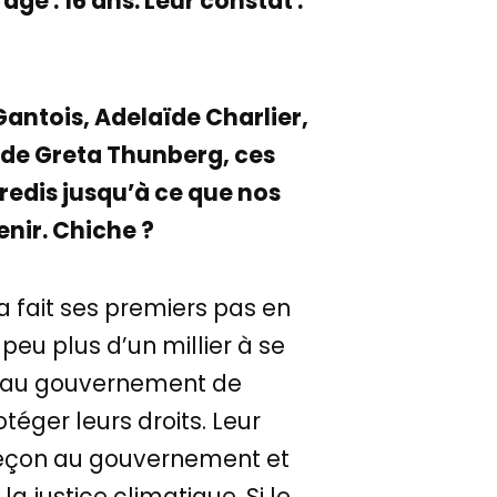
ge : 16 ans. Leur constat :
ntois, Adelaïde Charlier,
 de Greta Thunberg, ces
dredis jusqu’à ce que nos
nir. Chiche ?
 fait ses premiers pas en
peu plus d’un millier à se
er au gouvernement de
éger leurs droits. Leur
leçon au gouvernement et
justice climatique. Si le