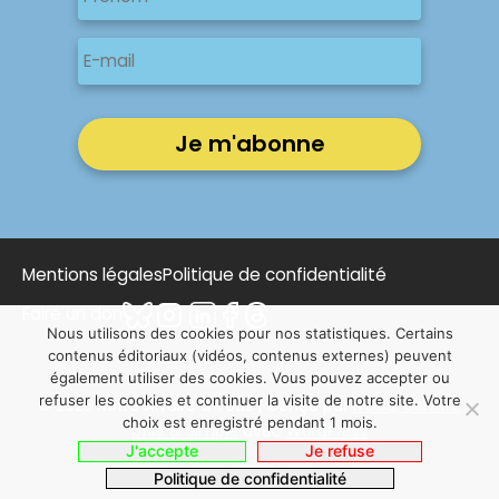
Prénom
E-
mail
Mentions légales
Politique de confidentialité
Faire un don
Nous utilisons des cookies pour nos statistiques. Certains
contenus éditoriaux (vidéos, contenus externes) peuvent
également utiliser des cookies. Vous pouvez accepter ou
refuser les cookies et continuer la visite de notre site. Votre
© 2025 Notre Affaire à Tous | Conçu par
NOUS, Ouvert,
choix est enregistré pendant 1 mois.
Utile & Simple
avec
WordPress
J'accepte
Je refuse
Politique de confidentialité