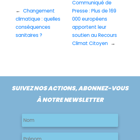
Communiqué de
←
Changement
Presse : Plus de 169
climatique : quelles
000 européens
conséquences
apportent leur
sanitaires ?
soutien au Recours
Climat Citoyen
→
SUIVEZ NOS ACTIONS, ABONNEZ-VOUS
À NOTRE NEWSLETTER
Nom
Nom
Nom