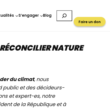
Rechercher
ualités
S’engager
Blog
Faire un don
 RÉCONCILIER NATURE
ader du climat
, nous
 public et des décideurs-
ns et expert-es, notre
ident de la République et à