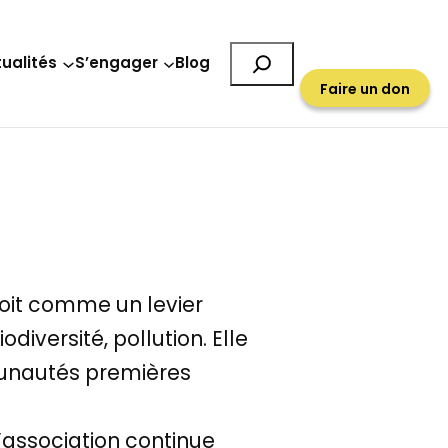
Rechercher
ualités
S’engager
Blog
Faire un don
droit comme un levier
diversité, pollution. Elle
mmunautés premières
l’association continue