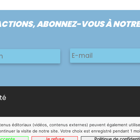
ACTIONS, ABONNEZ-VOUS À NOTR
E-
Prénom
mail
ité
ffaire à Tous | Conçu par
NOUS, Ouvert, Utile & Simple
avec
Wor
ntenus éditoriaux (vidéos, contenus externes) peuvent également utilis
ontinuer la visite de notre site. Votre choix est enregistré pendant 1 moi
accepte
Je refuse
Politique de confidenti