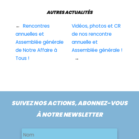
AUTRES ACTUALITÉS
←
Rencontres
Vidéos, photos et CR
annuelles et
de nos rencontre
Assemblée générale
annuelle et
de Notre Affaire à
Assemblée générale !
Tous !
→
SUIVEZ NOS ACTIONS, ABONNEZ-VOUS
À NOTRE NEWSLETTER
Nom