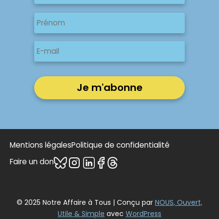
Nom
Nom
Prénom
E-
mail
Mentions légales
Politique de confidentialité
Faire un don
© 2025 Notre Affaire à Tous | Conçu par
NOUS, Ouvert,
Utile & Simple
avec
WordPress