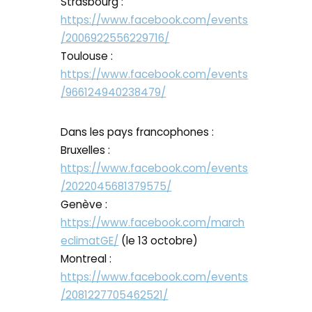
Strasbourg :
https://www.facebook.com/events
/2006922556229716/
Toulouse :
https://www.facebook.com/events
/966124940238479/
Dans les pays francophones :
Bruxelles :
https://www.facebook.com/events
/2022045681379575/
Genève :
https://www.facebook.com/march
eclimatGE/
(le 13 octobre)
Montreal :
https://www.facebook.com/events
/2081227705462521/