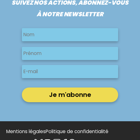
SUIVEZ NOS ACTIONS, ABONNEZ-VOUS
À NOTRE NEWSLETTER
Nom
Nom
Nom
Prénom
E-
mail
Mentions légales
Politique de confidentialité