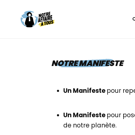
Aller
au
contenu
NOTRE MANIFESTE
Un Manifeste
pour rep
Un Manifeste
pour pose
de notre planète.