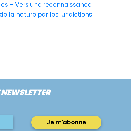
les – Vers une reconnaissance
de la nature par les juridictions
E NEWSLETTER