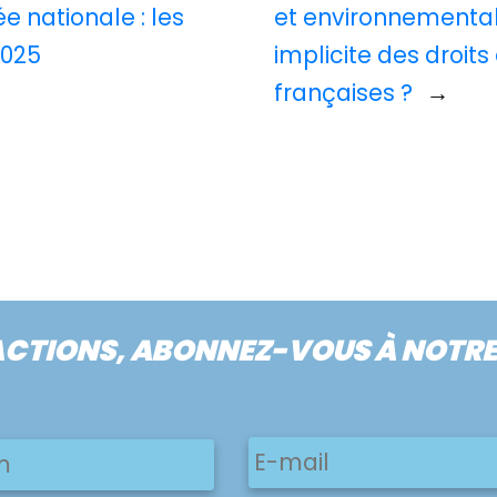
e nationale : les
et environnementa
2025
implicite des droits 
françaises ?
→
ACTIONS, ABONNEZ-VOUS À NOTR
E-
Prénom
mail