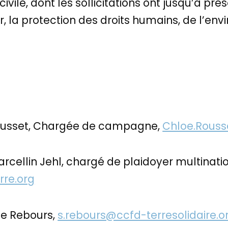
ivile, dont les sollicitations ont jusqu’à pré
lir, la protection des droits humains, de l’e
Rousset, Chargée de campagne,
Chloe.Rouss
arcellin Jehl, chargé de plaidoyer multinati
rre.org
ie Rebours,
s.rebours@ccfd-terresolidaire.o