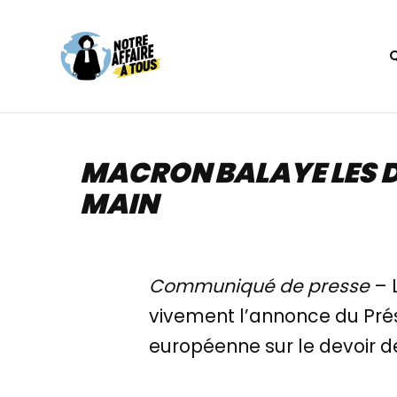
Aller
au
contenu
MACRON BALAYE LES D
MAIN
Communiqué de presse
– 
vivement l’annonce du Pr
européenne sur le devoir d