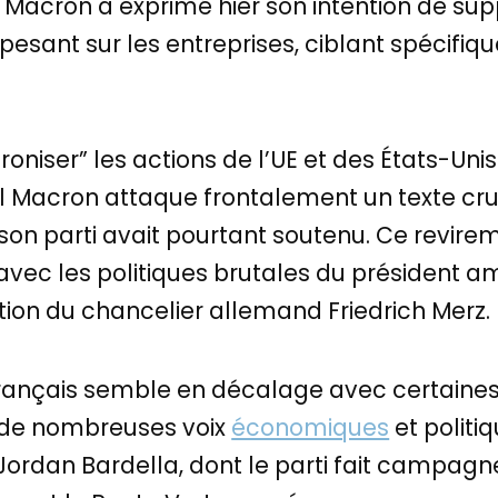
acron a exprimé hier son intention de su
 pesant sur les entreprises, ciblant spécifi
roniser” les actions de l’UE et des États-Uni
Macron attaque frontalement un texte cruc
e son parti avait pourtant soutenu. Ce revir
vec les politiques brutales du président a
ition du chancelier allemand Friedrich Merz.
 français semble en décalage avec certaine
 de nombreuses voix
économiques
et politiq
Jordan Bardella, dont le parti fait campag