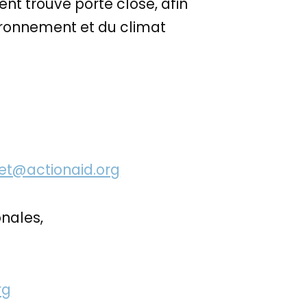
sent trouvé porte close, afin
nvironnement et du climat
et@actionaid.org
onales,
rg