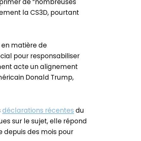
pprimer de “nombreuses
quement la CS3D, pourtant
s en matière de
ial pour responsabiliser
ement acte un alignement
méricain Donald Trump,
s
déclarations récentes
du
ues sur le sujet, elle répond
ne depuis des mois pour