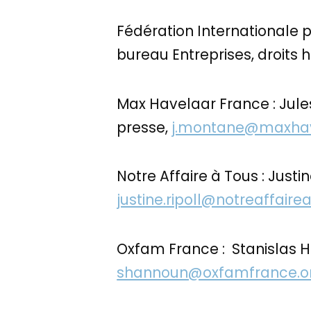
Fédération Internationale p
bureau Entreprises, droits
Max Havelaar France : Jule
presse,
j.montane@maxhav
Notre Affaire à Tous : Just
justine.ripoll@notreaffaire
Oxfam France : Stanislas H
shannoun@oxfamfrance.o