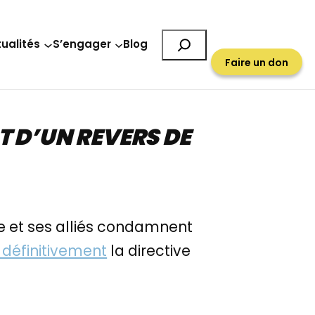
Rechercher
ualités
S’engager
Blog
Faire un don
T D’UN REVERS DE
e et ses alliés condamnent
 définitivement
la directive