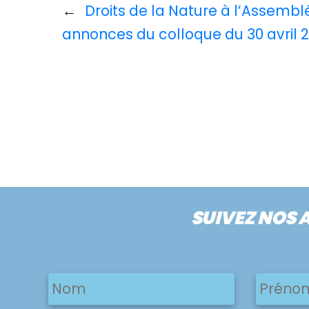
←
Droits de la Nature à l’Assemblé
annonces du colloque du 30 avril 
SUIVEZ NOS 
Nom
Nom
Nom