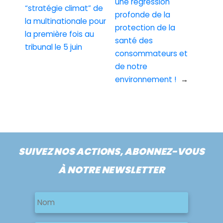
une régression
“stratégie climat” de
profonde de la
la multinationale pour
protection de la
la première fois au
santé des
tribunal le 5 juin
consommateurs et
de notre
environnement !
→
SUIVEZ NOS ACTIONS, ABONNEZ-VOUS
À NOTRE NEWSLETTER
Nom
Nom
Nom