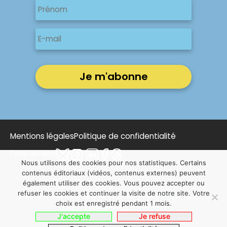
Prénom
E-
mail
Mentions légales
Politique de confidentialité
Faire un don
Nous utilisons des cookies pour nos statistiques. Certains
contenus éditoriaux (vidéos, contenus externes) peuvent
également utiliser des cookies. Vous pouvez accepter ou
refuser les cookies et continuer la visite de notre site. Votre
© 2025 Notre Affaire à Tous | Conçu par
NOUS, Ouvert,
choix est enregistré pendant 1 mois.
Utile & Simple
avec
WordPress
J'accepte
Je refuse