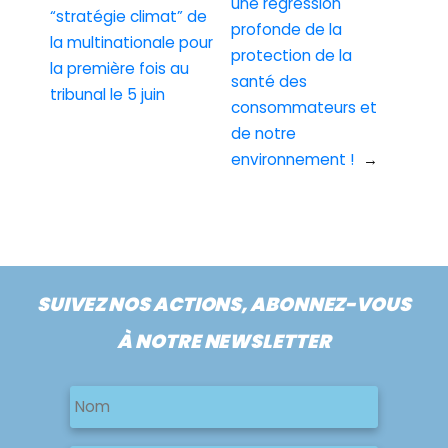
une régression
“stratégie climat” de
profonde de la
la multinationale pour
protection de la
la première fois au
santé des
tribunal le 5 juin
consommateurs et
de notre
environnement !
→
SUIVEZ NOS ACTIONS, ABONNEZ-VOUS
À NOTRE NEWSLETTER
Nom
Nom
Nom