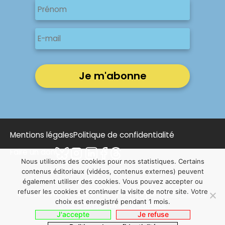
Prénom
E-
mail
Mentions légales
Politique de confidentialité
Faire un don
Nous utilisons des cookies pour nos statistiques. Certains
contenus éditoriaux (vidéos, contenus externes) peuvent
également utiliser des cookies. Vous pouvez accepter ou
refuser les cookies et continuer la visite de notre site. Votre
© 2025 Notre Affaire à Tous | Conçu par
NOUS, Ouvert,
choix est enregistré pendant 1 mois.
Utile & Simple
avec
WordPress
J'accepte
Je refuse