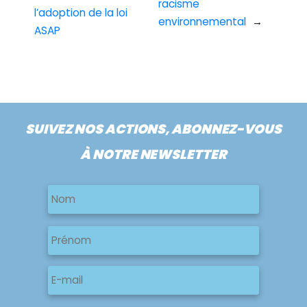
racisme
l’adoption de la loi
environnemental
→
ASAP
SUIVEZ NOS ACTIONS, ABONNEZ-VOUS
À NOTRE NEWSLETTER
Nom
Nom
Nom
Prénom
E-
mail