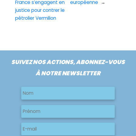
France s’engagent en
européenne
→
justice pour contrer le
pétrolier Vermilion
SUIVEZ NOS ACTIONS, ABONNEZ-VOUS
À NOTRE NEWSLETTER
Nom
Nom
Nom
Prénom
E-
mail