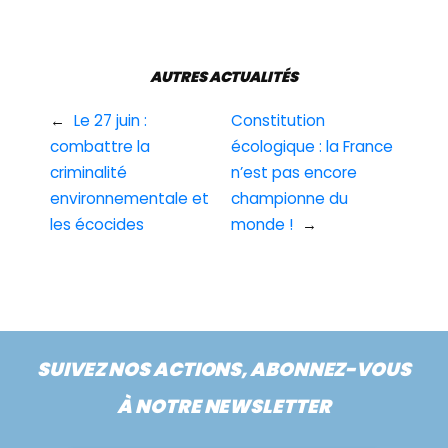
AUTRES ACTUALITÉS
←
Le 27 juin :
Constitution
combattre la
écologique : la France
criminalité
n’est pas encore
environnementale et
championne du
les écocides
monde !
→
SUIVEZ NOS ACTIONS, ABONNEZ-VOUS
À NOTRE NEWSLETTER