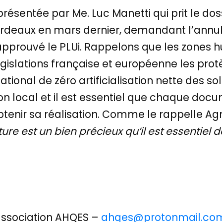
présentée par Me. Luc Manetti qui prit le doss
Bordeaux en mars dernier, demandant l’annul
approuvé le PLUi. Rappelons que les zones
législations française et européenne les prot
if national de zéro artificialisation nette des
lon local et il est essentiel que chaque do
btenir sa réalisation. Comme le rappelle A
ture est un bien précieux qu’il est essentiel 
association AHQES –
ahqes@protonmail.co