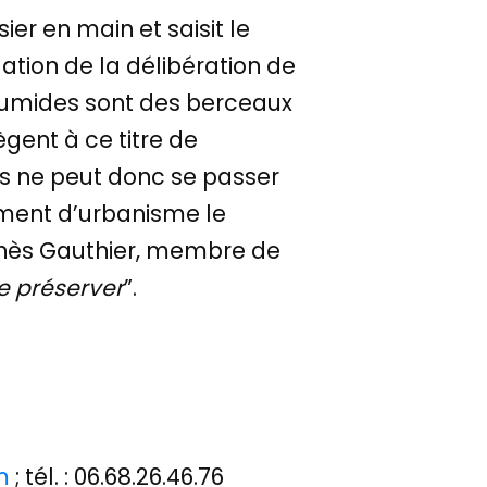
ier en main et saisit le
ation de la délibération de
 humides sont des berceaux
ègent à ce titre de
 sols ne peut donc se passer
cument d’urbanisme le
gnès Gauthier, membre de
de préserver
”.
m
; tél. : 06.68.26.46.76