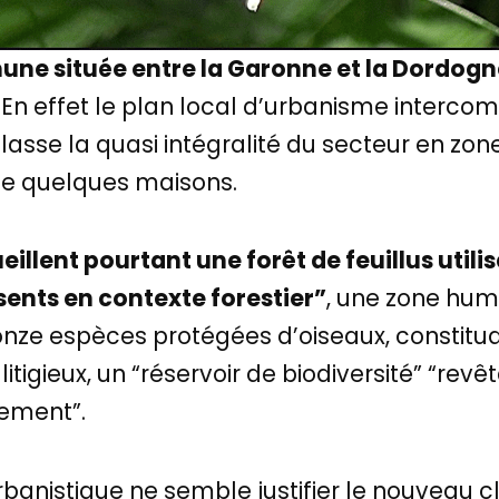
ne située entre la Garonne et la Dordogne,
En effet le plan local d’urbanisme interco
lasse la quasi intégralité du secteur en zone
 de quelques maisons.
illent pourtant une forêt de feuillus utili
sents en contexte forestier”
, une zone hum
onze espèces protégées d’oiseaux, constitua
igieux, un “réservoir de biodiversité” “rev
nement”.
rbanistique ne semble justifier le nouveau