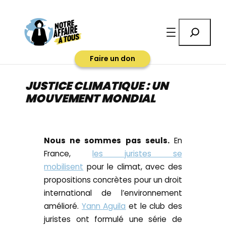
Aller
au
Rechercher
contenu
Faire un don
JUSTICE CLIMATIQUE : UN
MOUVEMENT MONDIAL
Nous ne sommes pas seuls.
En
France,
les juristes se
mobilisent
pour le climat, avec des
propositions concrètes pour un droit
international de l’environnement
amélioré.
Yann Aguila
et le club des
juristes ont formulé une série de