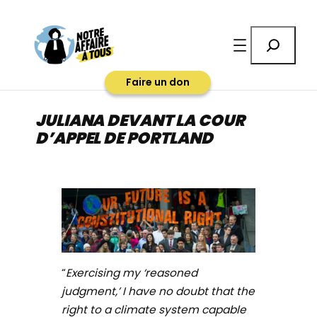
Aller
au
Rechercher
contenu
Faire un don
JULIANA DEVANT LA COUR
D’APPEL DE PORTLAND
“
Exercising my ‘reasoned
judgment,’ I have no doubt that the
right to a climate system capable