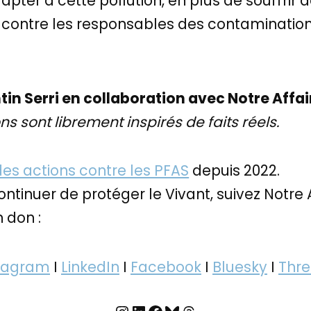
apter à cette pollution, en plus de souffrir d
r contre les responsables des contamination
tin Serri en collaboration avec Notre Affai
s sont librement inspirés de faits réels.
des actions contre les PFAS
depuis 2022.
ontinuer de protéger le Vivant, suivez Notre 
 don :
tagram
I
LinkedIn
I
Facebook
I
Bluesky
I
Thr