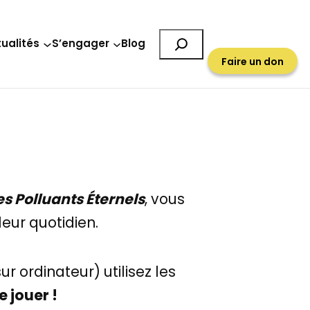
Rechercher
ualités
S’engager
Blog
Faire un don
es Polluants Éternels
, vous
eur quotidien.
r ordinateur) utilisez les
e jouer !