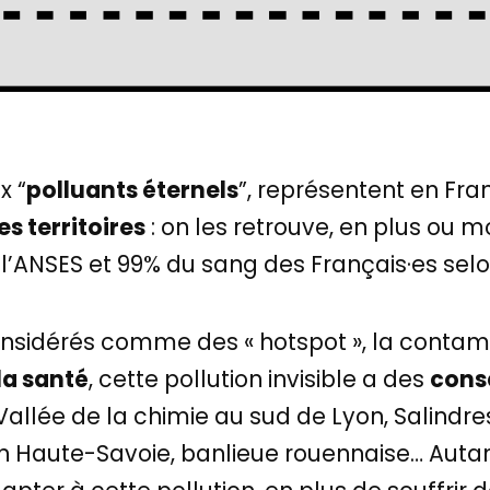
x “
polluants éternels
”, représentent en Fr
s territoires
: on les retrouve, en plus ou 
 l’ANSES et 99% du sang des Français·es sel
considérés comme des « hotspot », la contamin
la santé
, cette pollution invisible a des
cons
allée de la chimie au sud de Lyon, Salindre
n Haute-Savoie, banlieue rouennaise… Autant 