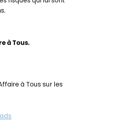
es risques qui lui sont
s.
re à Tous.
Affaire à Tous sur les
eads