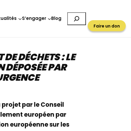
Rechercher
ualités
S’engager
Blog
Faire un don
DE DÉCHETS : LE
N DÉPOSÉE PAR
’URGENCE
u projet par le Conseil
Parlement européen par
ation européenne sur les