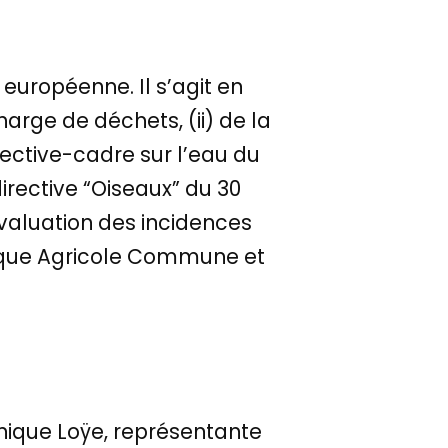
 européenne. Il s’agit en
harge de déchets, (ii) de la
rective-cadre sur l’eau du
directive “Oiseaux” du 30
évaluation des incidences
litique Agricole Commune et
nique Loÿe, représentante