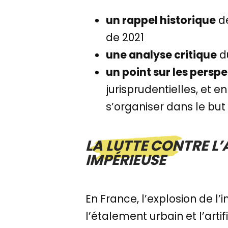
un rappel historique
de
de 2021
une analyse critique
du
un point sur les persp
jurisprudentielles, et 
s’organiser dans le but 
LA LUTTE CONTRE L’
IMPÉRIEUSE
En France, l’explosion de l’
l’étalement urbain et l’artif