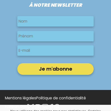
À NOTRE NEWSLETTER
Nom
Nom
Nom
Prénom
E-
mail
Mentions légales
Politique de confidentialité
Faire un don