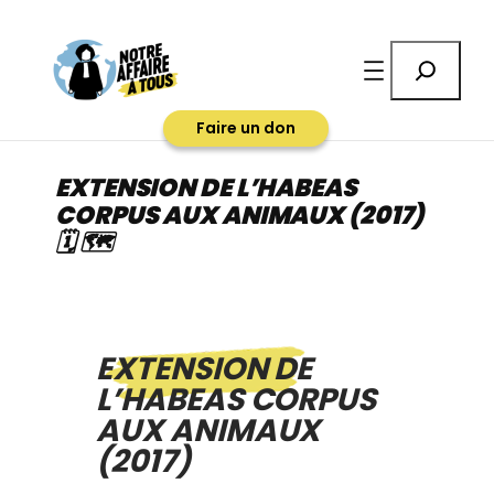
Aller
au
Rechercher
contenu
Faire un don
EXTENSION DE L’HABEAS
CORPUS AUX ANIMAUX (2017)
🗓 🗺
EXTENSION DE
L’HABEAS CORPUS
AUX ANIMAUX
(2017)