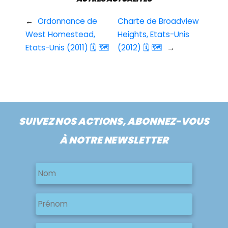
←
Ordonnance de
Charte de Broadview
West Homestead,
Heights, Etats-Unis
Etats-Unis (2011) 🗓 🗺
(2012) 🗓 🗺
→
SUIVEZ NOS ACTIONS, ABONNEZ-VOUS
À NOTRE NEWSLETTER
Nom
Nom
Nom
Prénom
E-