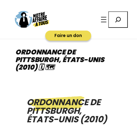
Aller
au
Rechercher
contenu
Faire un don
ORDONNANCE DE
PITTSBURGH, ÉTATS-UNIS
(2010) 🗓 🗺
ORDONNANCE DE
PITTSBURGH,
ÉTATS-UNIS (2010)