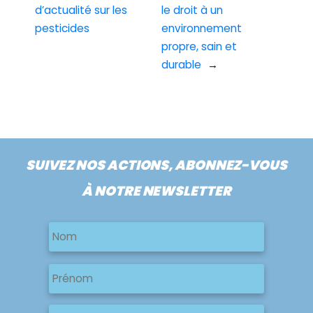
d’actualité sur les
le droit à un
pesticides
environnement
propre, sain et
durable
→
SUIVEZ NOS ACTIONS, ABONNEZ-VOUS
À NOTRE NEWSLETTER
Nom
Nom
Nom
Prénom
E-