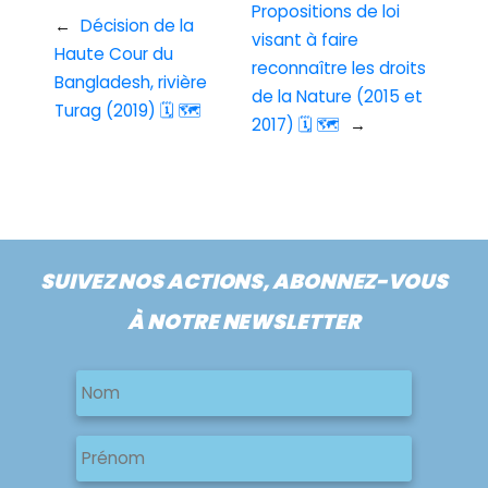
Propositions de loi
←
Décision de la
visant à faire
Haute Cour du
reconnaître les droits
Bangladesh, rivière
de la Nature (2015 et
Turag (2019) 🗓 🗺
2017) 🗓 🗺
→
SUIVEZ NOS ACTIONS, ABONNEZ-VOUS
À NOTRE NEWSLETTER
Nom
Nom
Nom