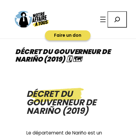
Aller
au
Rechercher
contenu
Faire un don
DÉCRET DU GOUVERNEUR DE
NARIÑO (2019) 🗓 🗺
DÉCRET DU
GOUVERNEUR DE
NARIÑO (2019)
Le département de Nariño est un