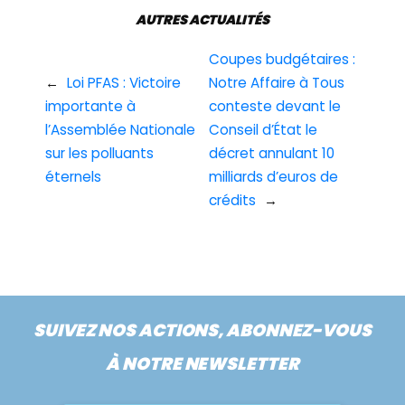
AUTRES ACTUALITÉS
Coupes budgétaires :
←
Loi PFAS : Victoire
Notre Affaire à Tous
importante à
conteste devant le
l’Assemblée Nationale
Conseil d’État le
sur les polluants
décret annulant 10
éternels
milliards d’euros de
crédits
→
SUIVEZ NOS ACTIONS, ABONNEZ-VOUS
À NOTRE NEWSLETTER
Nom