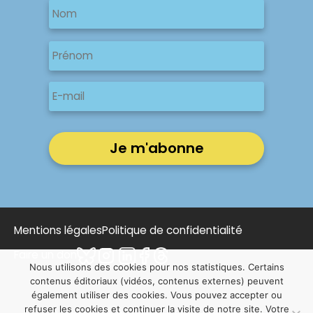
Nom
Nom
Prénom
E-
mail
Mentions légales
Politique de confidentialité
Faire un don
Nous utilisons des cookies pour nos statistiques. Certains
contenus éditoriaux (vidéos, contenus externes) peuvent
également utiliser des cookies. Vous pouvez accepter ou
refuser les cookies et continuer la visite de notre site. Votre
© 2025 Notre Affaire à Tous | Conçu par
NOUS, Ouvert,