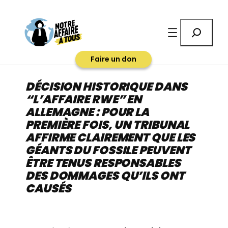
Aller
au
Rechercher
contenu
Faire un don
DÉCISION HISTORIQUE DANS
“L’AFFAIRE RWE” EN
ALLEMAGNE : POUR LA
PREMIÈRE FOIS, UN TRIBUNAL
AFFIRME CLAIREMENT QUE LES
GÉANTS DU FOSSILE PEUVENT
ÊTRE TENUS RESPONSABLES
DES DOMMAGES QU’ILS ONT
CAUSÉS