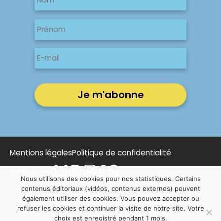
Nom
Nom
Prénom
E-
mail
Mentions légales
Politique de confidentialité
Faire un don
Nous utilisons des cookies pour nos statistiques. Certains
contenus éditoriaux (vidéos, contenus externes) peuvent
également utiliser des cookies. Vous pouvez accepter ou
refuser les cookies et continuer la visite de notre site. Votre
© 2025 Notre Affaire à Tous | Conçu par
NOUS, Ouvert,
choix est enregistré pendant 1 mois.