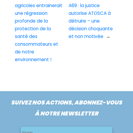
agricoles entrainerait
A69 : la justice
une régression
autorise ATOSCA à
profonde de la
détruire – une
protection de la
décision choquante
santé des
et non motivée
→
consommateurs et
de notre
environnement !
SUIVEZ NOS ACTIONS, ABONNEZ-VOUS
À NOTRE NEWSLETTER
Nom