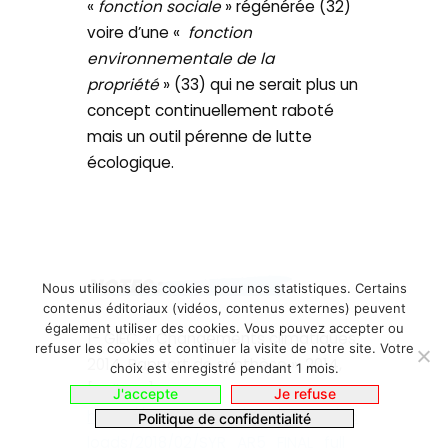
«
fonction sociale
» régénérée (32)
voire d’une «
fonction
environnementale de la
propriété
» (33) qui ne serait plus un
concept continuellement raboté
mais un outil pérenne de lutte
écologique.
NOTES :
Nous utilisons des cookies pour nos statistiques. Certains
contenus éditoriaux (vidéos, contenus externes) peuvent
également utiliser des cookies. Vous pouvez accepter ou
1- GIEC, « Changements climatiques
refuser les cookies et continuer la visite de notre site. Votre
2014, Rapport de synthèse », 2014,
choix est enregistré pendant 1 mois.
[En ligne], URL :
J'accepte
Je refuse
https://www.ipcc.ch/site/assets/up
Politique de confidentialité
loads/2018/02/SYR_AR5_FINAL_full_