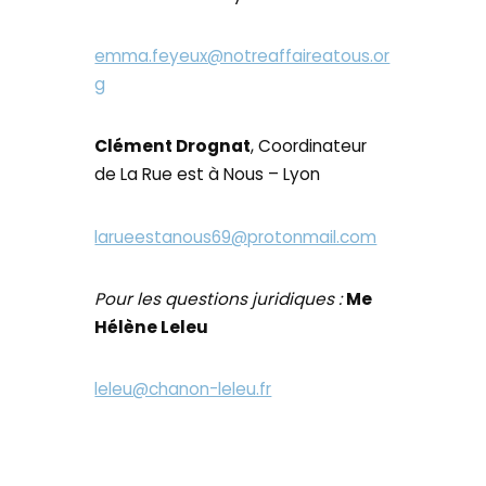
emma.feyeux@notreaffaireatous.or
g
Clément Drognat
, Coordinateur
de La Rue est à Nous – Lyon
larueestanous69@protonmail.com
Pour les questions juridiques :
Me
Hélène Leleu
leleu@chanon-leleu.fr